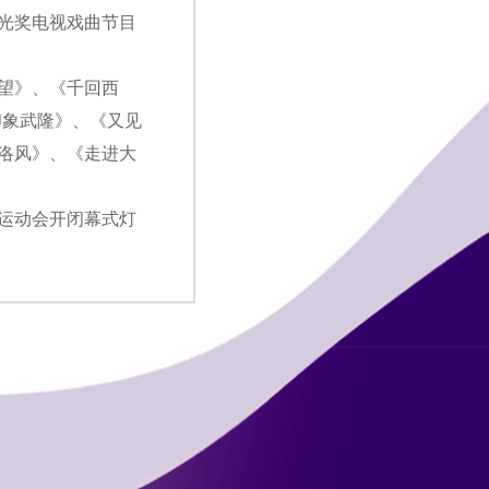
光奖电视戏曲节目
望》、《千回西
印象武隆》、《又见
洛风》、《走进大
人运动会开闭幕式灯