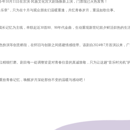
于今年10月11日在京演·民族文化宫大剧场焕新上演，门票现已火热发售！
春乐章”，只为在十月与观众朋友们温暖重逢，共忆青春岁月，重温如歌往事。
成长记忆为主线，串联起近30首80、90年代金曲，生动重现新世纪前夕鲜活炽热的
扮演等创意桥段，在怀旧与创新之间搭建情感纽带。该剧自2024年7月首演以来，
位精细打磨。剧目每一处调整皆是对青春往昔的真诚致敬，只为让这趟“音乐时光机”
重拾青春记忆，唤醒岁月深处那份不变的温暖与感动吧！