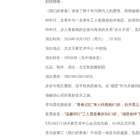
剧情梗概：
《我们的青春》讲述了两个年代两代人的爱情、亲情碰撞
80年代，女青年与一名青年工人相遇相知并相恋，在得
90年代，步入青春期的女孩与母亲的关系“水火不容”，
演出时间：
2024年10月19日（周六），19:30分
演出地点：
北京天桥艺术中心·中剧场
演出时长：
100分钟（无中场休息）
出品、制作、演出：
北京歌剧舞剧院
演出票价：
580/380/280/180元
岁岁今朝又重阳，佳节秋风胜春光。在“感恩”作为关键
场触动心灵的美妙音乐之旅。
早鸟票优惠政策：
“青春记忆”单人特惠购8.5折，自开票之日
套票政策
：“温馨同行”三人票套餐折扣6.5折，“感恩相伴”
9月24日15:08天桥艺术中心会员优先购，16:08正式开票。
音乐故事汇《我们的青春》不但是一场音乐的盛宴，也是